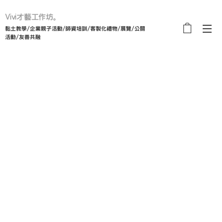
Vivi才藝工作坊。
黏土教學/企業親子活動/師資培訓/客製化禮物/展覽/公關
活動/友善共融