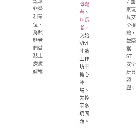
邀眾
7 國
障礙
非營
家玩
者、
利單
具安
年長
位，
全檢
者
，
為照
驗，
交給
顧者
並榮
Vivi
們做
獲
才藝
黏土
ST
工作
療癒
安全
坊不
課程
玩具
擔心
認
冷
證。
場、
失控
等多
項問
題。