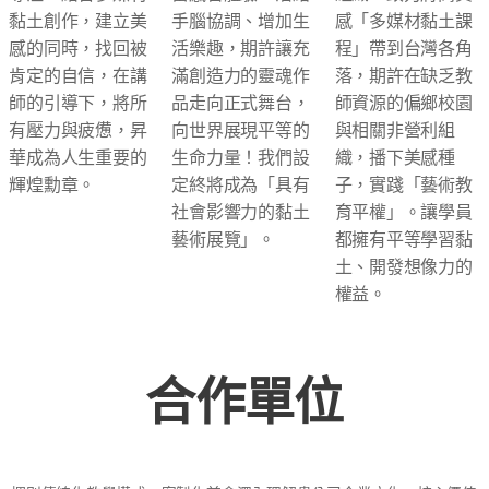
黏土創作，建立美
手腦協調、增加生
感「多媒材黏土課
感的同時，找回被
活樂趣，期許讓充
程」帶到台灣各角
肯定的自信，在講
滿創造力的靈魂作
落，期許在缺乏教
師的引導下，將所
品走向正式舞台，
師資源的偏鄉校園
有壓力與疲憊，昇
向世界展現平等的
與相關非營利組
華成為人生重要的
生命力量！我們設
織，播下美感種
輝煌勳章。
定終將成為「具有
子，實踐「藝術教
社會影響力的黏土
育平權」。讓學員
藝術展覽」。
都擁有平等學習黏
土、開發想像力的
權益。
合作單位