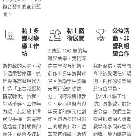
複合藝術的全新藍
圖。
黏土多
黏土藝
公益活
媒材療
術展覽
動、非
癒工作
營利組
3 歲到 100 歲的無
坊
織合作
邊界美學，我們深
為超載的大腦，按
信美學沒有框架，
我們深信，美學教
下溫柔暫停鍵，這
創作不分年齡與背
育不該受限任何規
是專為高壓現代人
景。激勵學生發揮
則，創作的快樂屬
打造「正念減壓與
天馬行空的想像
於每位學員，
情感轉化」旅程，
力；同時深耕特教
【Vivi 才藝工作
生活瑣碎、工作無
生、身心障礙者與
坊】長期致力於社
力感，此刻放下滑
年長者的多元化創
會公益，我們主動
鼠與手機，來這裡
作。透過多媒材黏
提供師資深入偏鄉
透過雙手對觸覺的
土的觸覺刺激，豐
教學和多間非營利
專注，結合多媒材
富感官體驗，活絡
組織，致力將高質