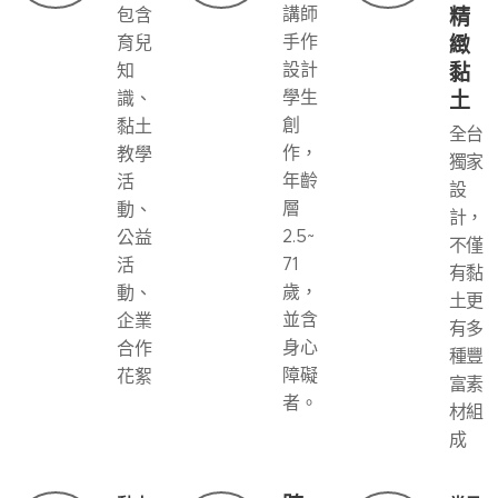
講師
精
包含
手作
緻
育兒
設計
黏
知
學生
土
識、
創
黏土
全台
作，
教學
獨家
年齡
活
設
層
動、
計，
2.5~
公益
不僅
71
活
有黏
歲，
動、
土更
並含
企業
有多
身心
合作
種豐
障礙
花絮
富素
者。
材組
成