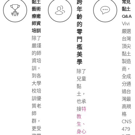
跨
黏土
常見
年
藝術
黏土
療癒
齡
Q&A
師資
的
Vivi
培訓
零
嚴選
除了
門
台灣
嚴謹
檻
頂尖
的師
美
黏土
資培
學
製造
訓，
商，
除了
到各
全成
兒童
大學
分通
黏
校培
過台
土，
訓優
灣最
也承
質老
高規
接
特
師
格
教
群，
CNS
生、
更受
479
身心