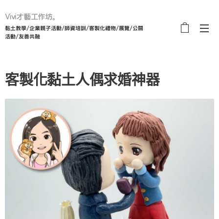
Vivi才藝工作坊。
黏土教學/企業親子活動/師資培訓/客製化禮物/展覽/公關
活動/友善共融
客製化黏土人偶求婚神器