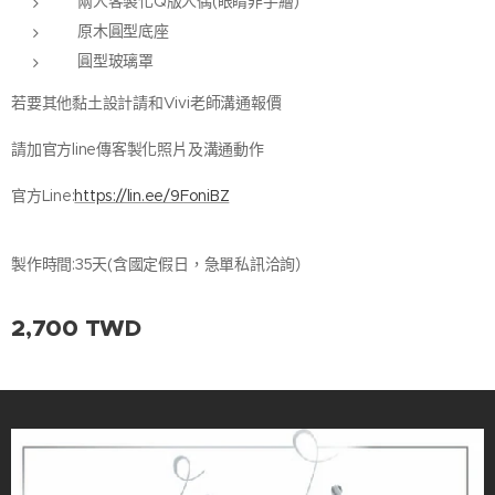
兩人客製化Q版人偶(眼睛非手繪)
原木圓型底座
圓型玻璃罩
若要其他黏土設計請和Vivi老師溝通報價
請加官方line傳客製化照片及溝通動作
官方Line:
https://lin.ee/9FoniBZ
製作時間:35天(含國定假日，急單私訊洽詢）
2,700
TWD