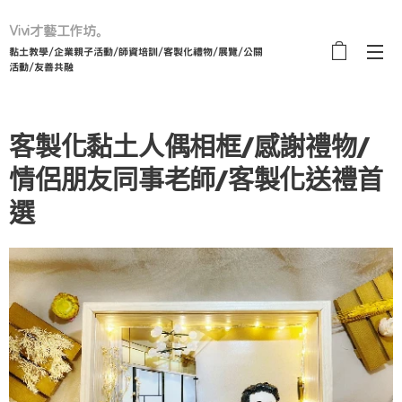
Vivi才藝工作坊。
黏土教學/企業親子活動/師資培訓/客製化禮物/展覽/公關
活動/友善共融
客製化黏土人偶相框/感謝禮物/
情侶朋友同事老師/客製化送禮首
選