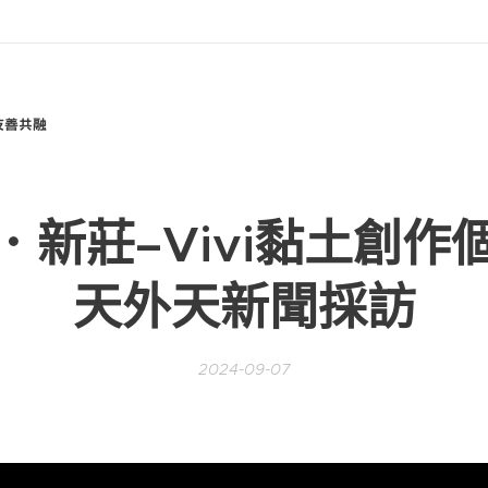
友善共融
．新莊–Vivi黏土創作
天外天新聞採訪
2024-09-07