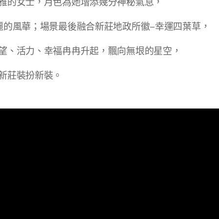
雅的女士，月色為她增添幾分神秘氣息，
麗的風華；場景最後融合新莊地政所徽–幸運四葉草，
望、活力、幸福冉冉升起，飄向無垠的星空，
新莊裝扮新裝。