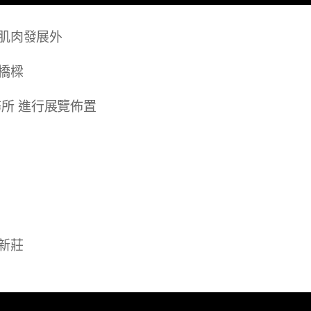
肌肉發展外
橋樑💘
所 進行展覽佈置
😌
新莊