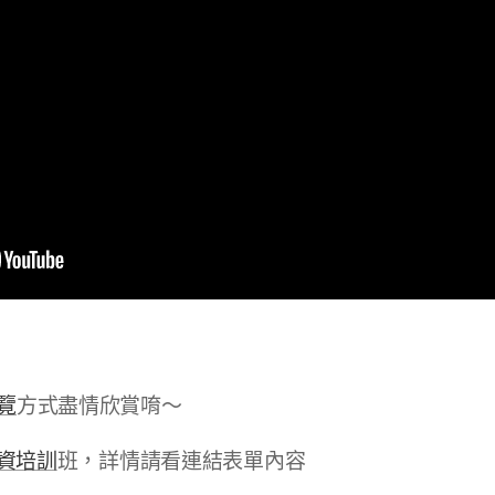
覽
方式盡情欣賞唷～
資培訓
班，詳情請看連結表單內容🌈