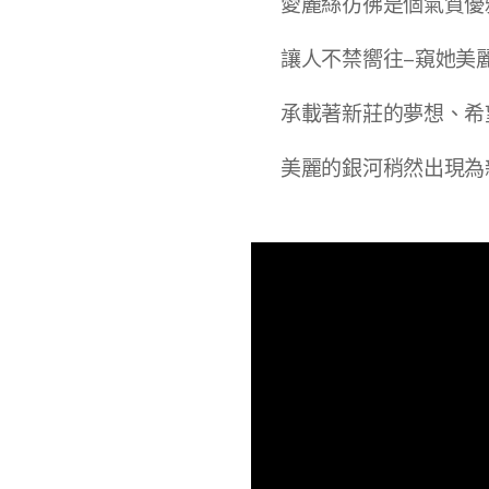
愛麗絲彷彿是個氣質優
讓人不禁嚮往–窺她美
承載著新莊的夢想、希
美麗的銀河稍然出現為