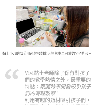
黏土小刀的部分用來輕輕劃出天竺鼠車車可愛的Y字嘴巴～
Vivi黏土老師除了保有對孩子
們的教學熱情之外，最重要的
特點：
跟隨時事開發吸引孩子
們的有趣教案
！
利用有趣的題材吸引孩子們，