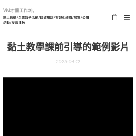
Vivi才藝工作坊。
黏土教學/企業親子活動/師資培訓/客製化禮物/展覽/公關
活動/友善共融
黏土教學課前引導的範例影片
2025-04-12