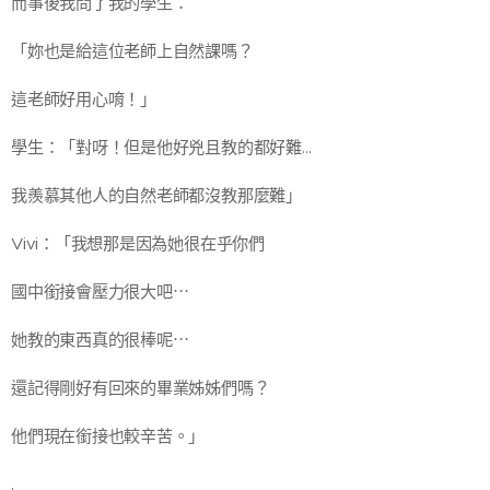
而事後我問了我的學生：
「妳也是給這位老師上自然課嗎？
這老師好用心唷！」
學生：「對呀！但是他好兇且教的都好難…
我羨慕其他人的自然老師都沒教那麼難」
Vivi：「我想那是因為她很在乎你們
國中銜接會壓力很大吧⋯
她教的東西真的很棒呢⋯
還記得剛好有回來的畢業姊姊們嗎？
他們現在銜接也較辛苦。」
.