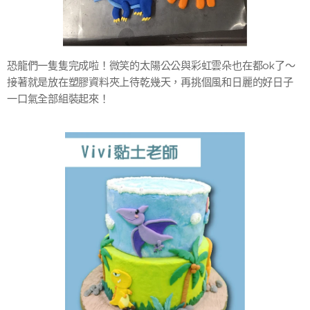
恐龍們一隻隻完成啦！微笑的太陽公公與彩虹雲朵也在都ok了～
接著就是放在塑膠資料夾上待乾幾天，再挑個風和日麗的好日子
一口氣全部組裝起來！