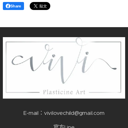
Share
E-mail：vivilovechild@gmail.com
官方
Line