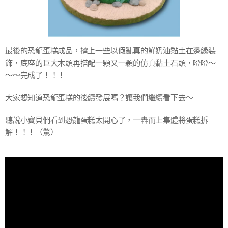
最後的恐龍蛋糕成品，擠上一些以假亂真的鮮奶油黏土在邊緣裝
飾，底座的巨大木頭再搭配一顆又一顆的仿真黏土石頭，噔噔～
～～完成了！！！
大家想知道恐龍蛋糕的後續發展嗎？讓我們繼續看下去～
聽說小寶貝們看到恐龍蛋糕太開心了，一轟而上集體將蛋糕拆
解！！！（驚）