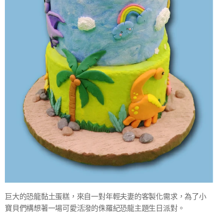
巨大的恐龍黏土蛋糕，來自一對年輕夫妻的客製化需求，為了小
寶貝們構想著一場可愛活潑的侏羅紀恐龍主題生日派對。