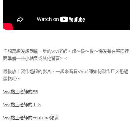
千想萬想沒想到這一步的Vivi老師，超～級～後～悔沒有在蛋糕裡
面準備一些小糖果或其他驚喜>"<
最後放上製作過程的影片，一起來看看Vvi老師如何製作巨大恐龍
蛋糕吧～
Vivi黏土老師的FB
Vivi黏土老師的ＩＧ
Vivi黏土老師的Youtube頻道