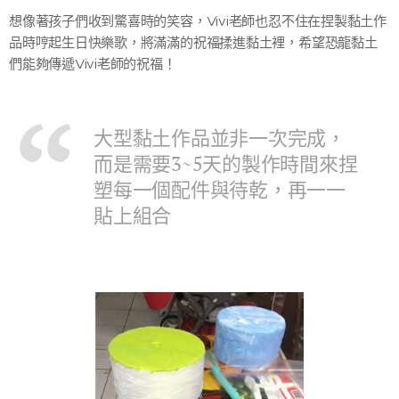
想像著孩子們收到驚喜時的笑容，Vivi老師也忍不住在捏製黏土作
品時哼起生日快樂歌，將滿滿的祝福揉進黏土裡，希望恐龍黏土
們能夠傳遞Vivi老師的祝福！
大型黏土作品並非一次完成，
而是需要3~5天的製作時間來捏
塑每一個配件與待乾，再一一
貼上組合