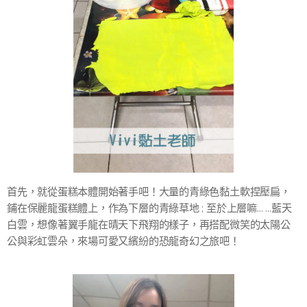
首先，就從蛋糕本體開始著手吧！大量的青綠色黏土軟捏壓扁，
鋪在保麗龍蛋糕體上，作為下層的青綠草地 ; 至於上層嘛… …藍天
白雲，想像著翼手龍在晴天下飛翔的樣子，再搭配微笑的太陽公
公與彩虹雲朵，來場可愛又繽紛的恐龍奇幻之旅吧！