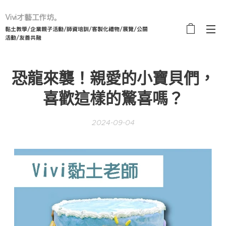
Vivi才藝工作坊。
黏土教學/企業親子活動/師資培訓/客製化禮物/展覽/公關
活動/友善共融
恐龍來襲！親愛的小寶貝們，
喜歡這樣的驚喜嗎？
2024-09-04