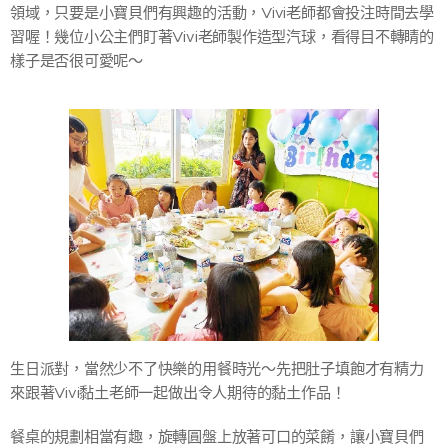
領域，只要是小寶貝們有興趣的活動，Vivi老師都會投注時間去學
習喔！幾位小公主們盯著Vivi老師製作造型汽球，看得目不轉睛的
樣子是否很可愛呢～
生日派對，當然少不了快樂的用餐時光～先把肚子填飽才有精力
來跟著Vivi黏土老師一起做出令人期待的黏土作品！
餐桌的規劃相當有趣，旋轉圓盤上放著可口的菜餚，讓小寶貝們