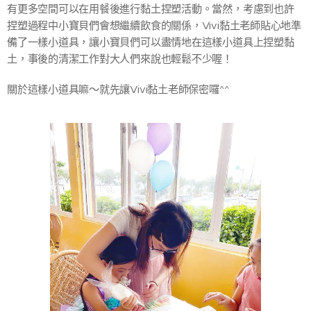
有更多空間可以在用餐後進行黏土捏塑活動。當然，考慮到也許
捏塑過程中小寶貝們會想繼續飲食的關係，Vivi黏土老師貼心地準
備了一樣小道具，讓小寶貝們可以盡情地在這樣小道具上捏塑黏
土，事後的清潔工作對大人們來說也輕鬆不少喔！
關於這樣小道具嘛～就先讓Vivi黏土老師保密囉^^