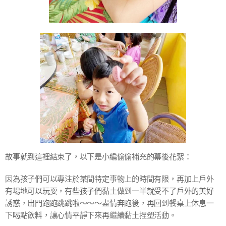
故事就到這裡結束了，以下是小編偷偷補充的幕後花絮：
因為孩子們可以專注於某間特定事物上的時間有限，再加上戶外
有場地可以玩耍，有些孩子們黏土做到一半就受不了戶外的美好
誘惑，出門跑跑跳跳啦～～～盡情奔跑後，再回到餐桌上休息一
下喝點飲料，讓心情平靜下來再繼續黏土捏塑活動。