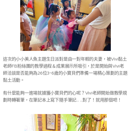
這次的小小美人魚主題生日派對是由一對年輕的夫妻，被Vivi黏土
老師FB粉絲團的教學過程＆成果展示所吸引，於是開始與Vivi老
師洽談是否能夠為26位3~6歲的小寶貝們準備一場精心策劃的主題
黏土活動。
有什麼能夠一進場就擄獲小寶貝們的心呢？Vivi老師開始做教學規
劃時轉著筆，在筆記本上寫下隨手筆記… …對了！就用那個吧！