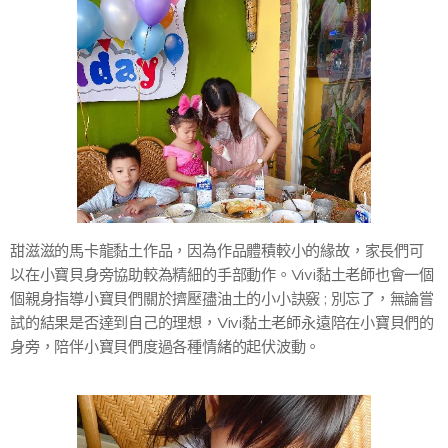
甜滋滋的馬卡龍黏土作品，因為作品體積較小的緣故，家長們可
以在小寶貝身旁協助較為精細的手部動作。Vivi黏土老師也會一個
個親身指導小寶貝們關於擠壓孻油土的小小訣竅 ; 別忘了，無論嘗
試的結果是否達到自己的理想，Vivi黏土老師永遠陪在小寶貝們的
身旁，陪伴小寶貝們度過各種情緒的起伏波動。