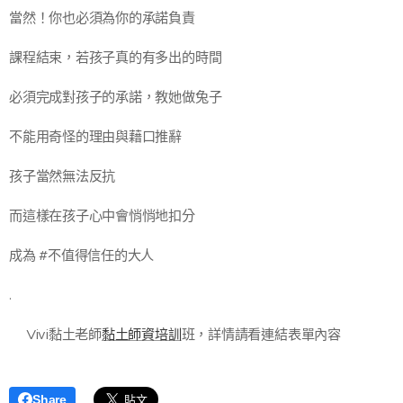
當然！你也必須為你的承諾負責
課程結束，若孩子真的有多出的時間
必須完成對孩子的承諾，教她做兔子
不能用奇怪的理由與藉口推辭
孩子當然無法反抗
而這樣在孩子心中會悄悄地扣分
成為 #不值得信任的大人
.
🌈Vivi黏土老師
黏土師資培訓
班，詳情請看連結表單內容🌈
Share