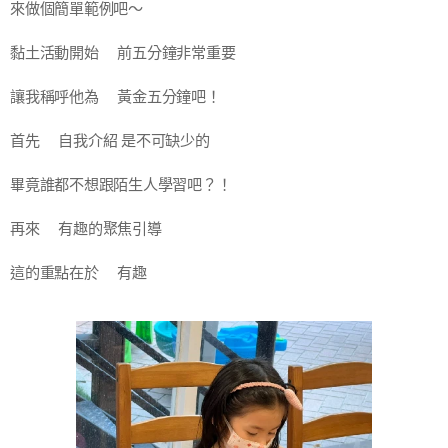
來做個簡單範例吧～
黏土活動開始⌚前五分鐘非常重要
讓我稱呼他為⌚黃金五分鐘吧！
首先✅自我介紹 是不可缺少的
畢竟誰都不想跟陌生人學習吧？！
再來✅有趣的聚焦引導 ❗
這的重點在於❗有趣❗