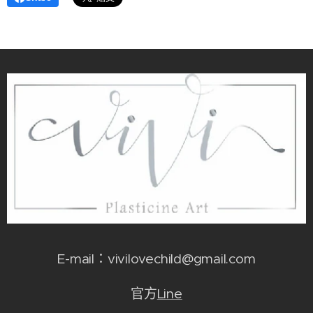
E-mail：vivilovechild@gmail.com
官方
Line