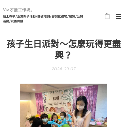
Vivi才藝工作坊。
黏土教學/企業親子活動/師資培訓/客製化禮物/展覽/公關
活動/友善共融
孩子生日派對～怎麼玩得更盡
興？
2024-09-07