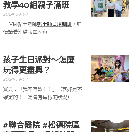
教學40組親子滿班
2024-09-07
🌈Vivi黏土老師
黏土師資培訓班
，詳
情請看連結表單內容🌈
孩子生日派對～怎麼
玩得更盡興？
2024-09-07
寶貝：「我不喜歡！！」（喜好是不
確定的！一定會有這樣的狀況）
#聯合醫院 #松德院區