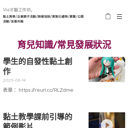
Vivi才藝工作坊。
黏土教學/企業親子活動/師資培訓/客製化禮物/展覽/公關
活動/友善共融
育兒知識/常見發展狀況
學生的自發性黏土創
作
2025-06-14
表單： https://reurl.cc/RLZdme
黏土教學課前引導的
範例影片