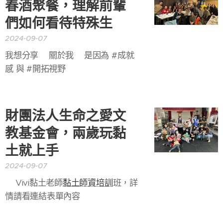
春酒聚餐，理解前輩
們如何看待特殊生
2024-09-07
我想分享💕關於我💕是因為 #成就
感 與 #開拓視野👓
財團法人生命之愛文
教基金會，兩歲玩黏
土就上手
2024-09-07
🌈Vivi黏土老師
黏土師資培訓
班，詳
情請看連結表單內容🌈