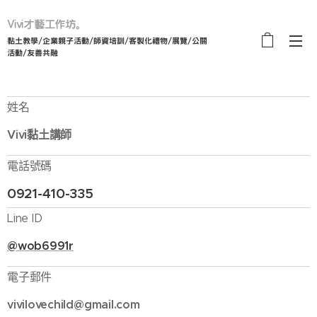
Vivi才藝工作坊。
黏土教學/企業親子活動/師資培訓/客製化禮物/展覽/公關
活動/友善共融
姓名
Vivi黏土講師
電話號碼
0921-410-335
Line ID
@wob6991r
電子郵件
vivilovechild@gmail.com